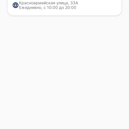
вмешательства.
Красноармейская улица, 33А
Ежедневно, с 10:00 до 20:00
Как оформить заказ
Для оформления ремонта устройств Epson позвоните
нам по номеру +7 (863) 203-50-77 или обратитесь
лично в наш сервис по адресу Красноармейская улица,
33А. Мы принимаем заявки по телефону и на месте,
консультируем по срокам и ориентировочной
стоимости. Сервисный центр Epson проводит
предварительную оценку и согласование работ перед
началом ремонта.