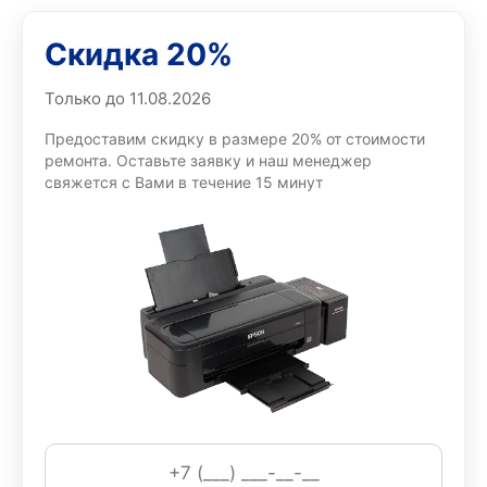
запчастями и инструментами, сертифицированными
Скидка 20%
производителем;
короткие сроки восстановления приоритетных
Только до 11.08.2026
устройств для бизнеса;
Предоставим скидку в размере 20% от стоимости
гарантийные обязательства на выполненные работы
ремонта. Оставьте заявку и наш менеджер
и заменённые узлы;
свяжется с Вами в течение 15 минут
прозрачная смета ремонта и отчётность по
проведенным операциям;
возможность срочного обслуживания и выезда для
крупных корпоративных клиентов.
Эти преимущества обеспечивают уверенность в
стабильной работе оборудования после обслуживания.
Работы, выполняемые в нашем
сервисном центре