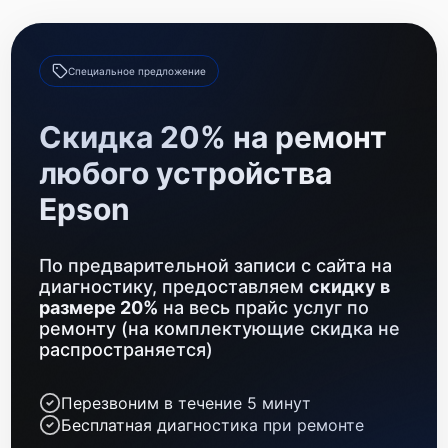
Ремонт оптики
500 р
Замена датчиков
550 р
Специальное предложение
Ремонт GPS-модуля
700 р
Скидка 20% на ремонт
Замена разъемов
600 р
любого устройства
Epson
По предварительной записи с сайта на
диагностику, предоставляем
скидку в
размере 20%
на весь прайс услуг по
ремонту (на комплектующие скидка не
распространяется)
Перезвоним в течение 5 минут
Бесплатная диагностика при ремонте