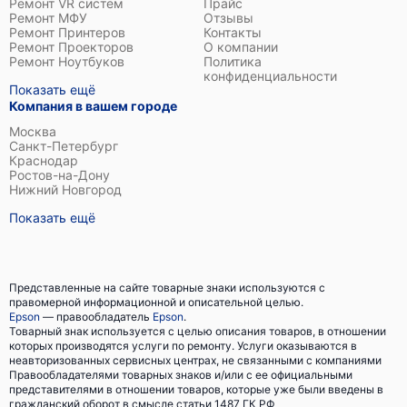
Ремонт VR систем
Прайс
Ремонт МФУ
Отзывы
Ремонт Принтеров
Контакты
Ремонт Проекторов
О компании
Ремонт Ноутбуков
Политика
конфиденциальности
Показать ещё
Компания в вашем городе
Москва
Санкт-Петербург
Краснодар
Ростов-на-Дону
Нижний Новгород
Показать ещё
Представленные на сайте товарные знаки используются с
правомерной информационной и описательной целью.
Epson
— правообладатель
Epson
.
Товарный знак используется с целью описания товаров, в отношении
которых производятся услуги по ремонту. Услуги оказываются в
неавторизованных сервисных центрах, не связанными с компаниями
Правообладателями товарных знаков и/или с ее официальными
представителями в отношении товаров, которые уже были введены в
гражданский оборот в смысле статьи 1487 ГК РФ