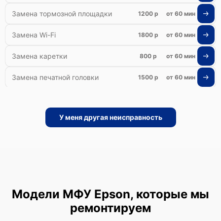
Замена тормозной площадки
1200 р
от 60 мин
Замена Wi-Fi
1800 р
от 60 мин
Замена каретки
800 р
от 60 мин
Замена печатной головки
1500 р
от 60 мин
Замена печки
2500 р
от 60 мин
У меня другая неисправность
Замена термопленки
2200 р
от 60 мин
Модели МФУ Epson, которые мы
ремонтируем