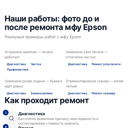
Наши работы: фото до и
Epson L3101
после ремонта мфу Epson
Реальные примеры работ с мфу Epson
Устранили замятие — печать
Заменили узел печати —
ДО
ПОСЛЕ
ДО
ПОСЛЕ
работает
отпечатки чистые
Epson L3100
Диагностика
Чистка
Диагностика
Ремонт узла печати
Профилактика
Заменили ролик подачи — бумага
Отремонтировали сканер — копии
ДО
ПОСЛЕ
ДО
ПОСЛЕ
идёт ровно
чёткие
Диагностика
Замена ролика
Диагностика
Ремонт сканера
Как проходит ремонт
Epson L1455
1
Диагностика
Бесплатно выявляем причину неисправности и
согласовываем стоимость ремонта.
2
Ремонт