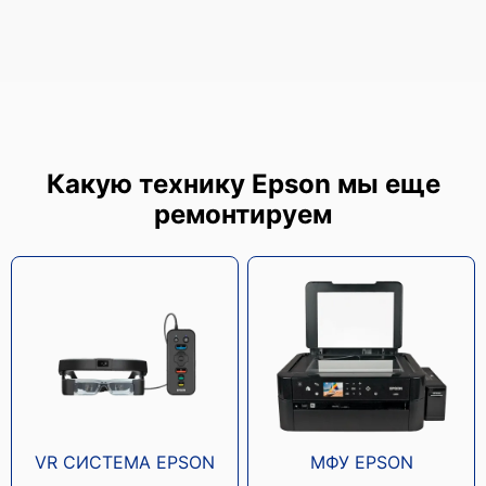
Epson WF-C20590
Какую технику Epson мы еще
ремонтируем
Epson WF-C17590
VR СИСТЕМА EPSON
МФУ EPSON
Epson WF-C579R