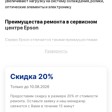
увеличивают нагрузку на систему охлаждения, ролики,
оптические элементы и электронику.
Преимущества ремонта в сервисном
центре Epson
Сервис Epson отличается такими преимуществами:
углубленная диагностика механических и
Развернуть
электронных компонентов;
совместимые детали с проверенными рабочими
характеристиками;
заранее согласованная стоимость без неожиданных
Скидка 20%
доплат;
Только до 10.08.2026
аккуратное обращение с корпусом, шлейфами и
чернильным трактом;
Предоставим скидку в размере 20% от стоимости
ремонта. Оставьте заявку и наш менеджер
документальная гарантия на комплектующие и
свяжется с Вами в течение 15 минут
выполненные операции.