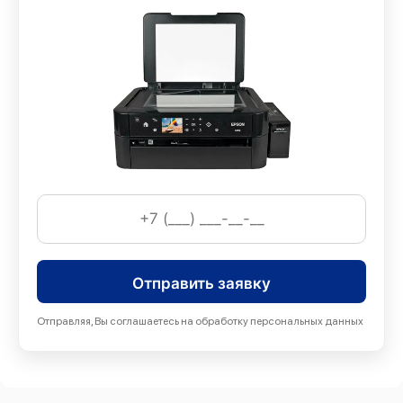
Такая организация обслуживания помогает сократить
простой аппарата, сохранить ресурс узлов и избежать
лишних расходов.
Работы, выполняемые в сервисном
центре Epson
Сотрудники сервисного центра МФУ Epson часто
проводят следующие процедуры:
очистка печатающей головки, капы и каналов подачи
чернил;
Отправить заявку
замена роликов захвата, датчиков бумаги и
энкодерной ленты;
Отправляя, Вы соглашаетесь на обработку персональных данных
восстановление управляющей платы, разъемов и
цепей питания;
настройка сканирующей линейки и механизма подачи